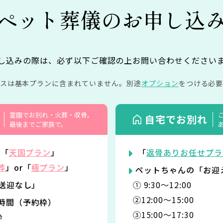
ペット葬儀の
お申し込
し込みの際は、必ず以下ご確認の上お問い合わせください
イスは基本プランに含まれていません。
別途
オプション
をつける必要
霊園でお別れ・火葬・収骨。
自宅でお別れ
最後までご家族で。
r「
天国プラン
」
「
返骨ありお任せプラ
葬
」or「
極プラン
」
ペットちゃんの「お迎
「送迎なし」
① 9:30〜12:00
②12:00〜15:00
時間（予約枠）
③15:00〜17:30
枠