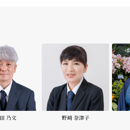
﨑 奈津子
生花事業部
花北 雅代