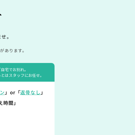
み
ませ。
があります。
ご自宅でお別れ。
あとはスタッフにお任せ。
ン
」or「
返骨なし
」
え時間」