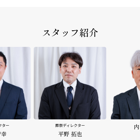
スタッフ紹介
クター
内田 乃文
野
拓也