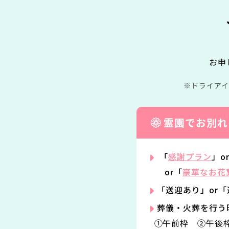
お申
ドライア
霊園でお別れ
「
感謝プラン
」o
or「
豪華なお花
「送迎あり」or
葬儀・火葬を行う
①午前枠 ②午後