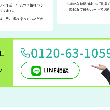
細かな時間指定はご遠慮
りで午前・午後の２組様の予
頼状況で最短ルートでお
おります。
は一旦、連れ帰っていただき
0120-63-105
5日
LINE相談
！