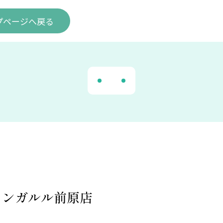
プ
ページ
へ戻る
ロンガルル前原店