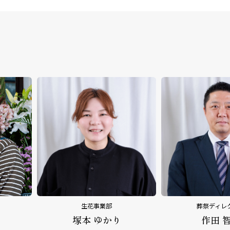
葬祭ディレクター
葬祭ディレ
作田 智幸
平野 