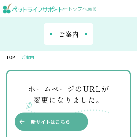
トップ
へ戻る
ペ
ッ
ご案内
ト
思
TOP
ご案内
い
出
ホームページのURLが
変更になりました。
広
場
新サイトはこちら