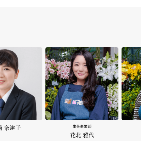
﨑 奈津子
生花事業部
花北 雅代