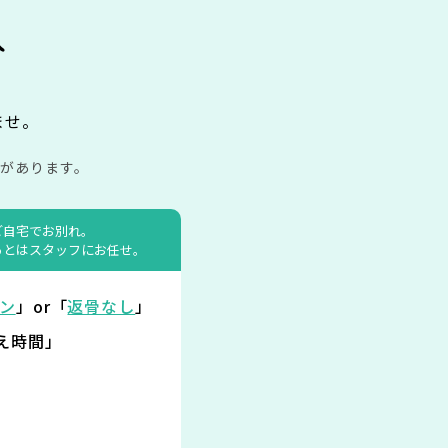
み
ませ。
があります。
ご自宅でお別れ。
あとはスタッフにお任せ。
ン
」or「
返骨なし
」
え時間」