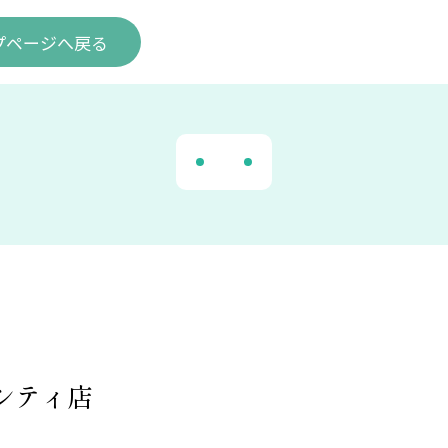
プ
ページ
へ戻る
多シティ店