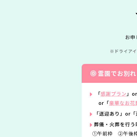
お申
ドライア
霊園でお別れ
「
感謝プラン
」o
or「
豪華なお花
「送迎あり」or
葬儀・火葬を行う
①午前枠 ②午後