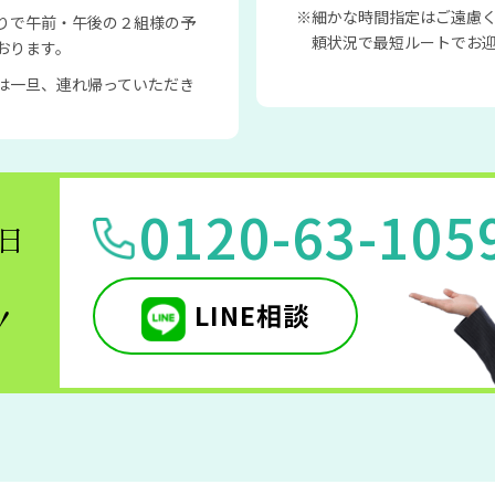
細かな時間指定はご遠慮
りで午前・午後の２組様の予
頼状況で最短ルートでお
おります。
は一旦、連れ帰っていただき
0120-63-105
5日
LINE相談
！