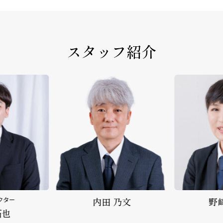
スタッフ紹介
クター
内田 乃文
野
拓也