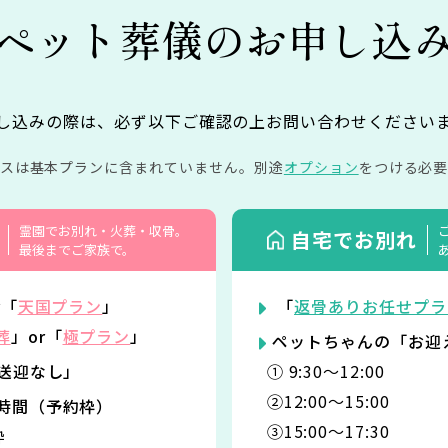
ペット葬儀の
お申し込
し込みの際は、必ず以下ご確認の上お問い合わせください
イスは基本プランに含まれていません。
別途
オプション
をつける必要
霊園でお別れ・火葬・収骨。
自宅でお別れ
最後までご家族で。
r「
天国プラン
」
「
返骨ありお任せプラ
葬
」or「
極プラン
」
ペットちゃんの「お迎
「送迎なし」
① 9:30〜12:00
②12:00〜15:00
時間（予約枠）
③15:00〜17:30
枠