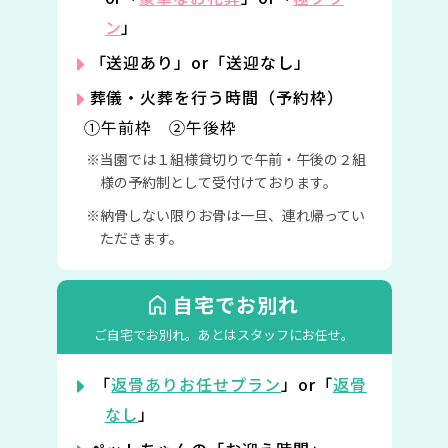
ン
」
「送迎あり」or「送迎なし」
葬儀・火葬を行う時間（予約枠）
①午前枠 ②午後枠
当園では１組様貸切りで午前・午後の２組
様の予約制として受付けております。
納骨しない限りお骨は一旦、連れ帰ってい
ただきます。
自宅でお別れ
ご自宅でお別れ。
あとはスタッフにお任せ。
「
返骨ありお任せプラン
」or「
返骨
なし
」