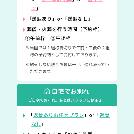
ン
」
「送迎あり」or「送迎なし」
葬儀・火葬を行う時間（予約枠）
①午前枠 ②午後枠
当園では１組様貸切りで午前・午後の２組
様の予約制として受付けております。
納骨しない限りお骨は一旦、連れ帰ってい
ただきます。
自宅でお別れ
ご自宅でお別れ。
あとはスタッフにお任せ。
「
返骨ありお任せプラン
」or「
返骨
なし
」