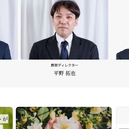
ィレクター
内田 乃文
野 拓也