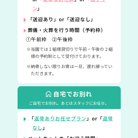
ン
」
「送迎あり」or「送迎なし」
葬儀・火葬を行う時間（予約枠）
①午前枠 ②午後枠
当園では１組様貸切りで午前・午後の２組
様の予約制として受付けております。
納骨しない限りお骨は一旦、連れ帰ってい
ただきます。
自宅でお別れ
ご自宅でお別れ。
あとはスタッフにお任せ。
「
返骨ありお任せプラン
」or「
返骨
なし
」