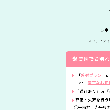
お申
ドライア
霊園でお別れ
「
感謝プラン
」o
or「
豪華なお花
「送迎あり」or
葬儀・火葬を行う
①午前枠 ②午後