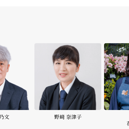
﨑 奈津子
生花事業部
花北 雅代