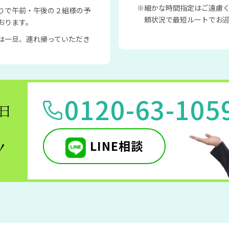
細かな時間指定はご遠慮
りで午前・午後の２組様の予
頼状況で最短ルートでお
おります。
は一旦、連れ帰っていただき
0120-63-105
5日
LINE相談
！