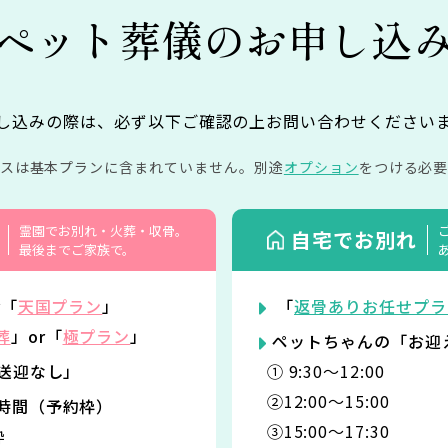
ペット葬儀の
お申し込
し込みの際は、必ず以下ご確認の上お問い合わせください
イスは基本プランに含まれていません。
別途
オプション
をつける必要
霊園でお別れ・火葬・収骨。
自宅でお別れ
最後までご家族で。
r「
天国プラン
」
「
返骨ありお任せプラ
葬
」or「
極プラン
」
ペットちゃんの「お迎
「送迎なし」
① 9:30〜12:00
②12:00〜15:00
時間（予約枠）
③15:00〜17:30
枠