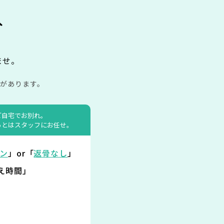
み
ませ。
があります。
ご自宅でお別れ。
あとはスタッフにお任せ。
ン
」or「
返骨なし
」
え時間」