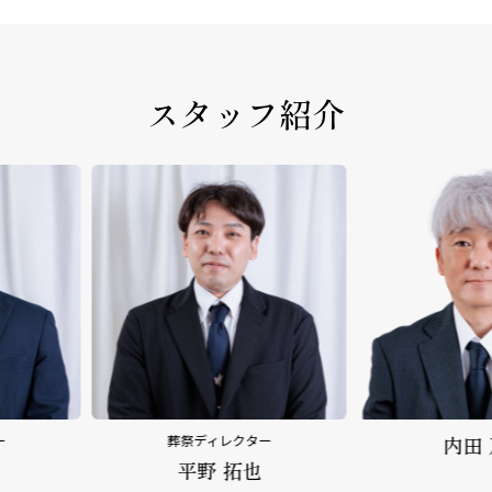
スタッフ紹介
クター
内田 乃文
野
拓也