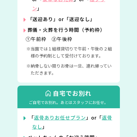
ン
」
「送迎あり」or「送迎なし」
葬儀・火葬を行う時間（予約枠）
①午前枠 ②午後枠
当園では１組様貸切りで午前・午後の２組
様の予約制として受付けております。
納骨しない限りお骨は一旦、連れ帰ってい
ただきます。
自宅でお別れ
ご自宅でお別れ。
あとはスタッフにお任せ。
「
返骨ありお任せプラン
」or「
返骨
なし
」