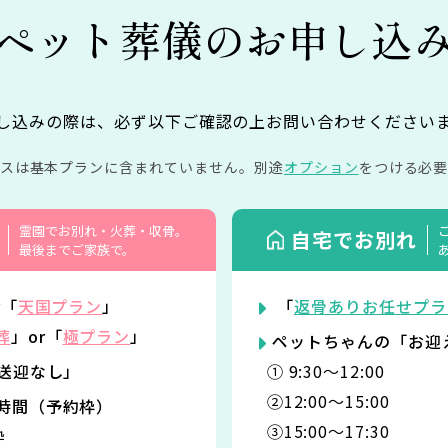
ペット葬儀の
お申し込
し込みの際は、必ず以下ご確認の上お問い合わせください
イスは基本プランに含まれていません。
別途
オプション
をつける必要
霊園でお別れ・火葬・収骨。
自宅でお別れ
最後までご家族で。
r「
天国プラン
」
「
返骨ありお任せプラ
葬
」or「
極プラン
」
ペットちゃんの「お迎
「送迎なし」
① 9:30〜12:00
②12:00〜15:00
時間（予約枠）
③15:00〜17:30
枠