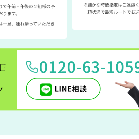
細かな時間指定はご遠慮
りで午前・午後の２組様の予
頼状況で最短ルートでお
おります。
は一旦、連れ帰っていただき
0120-63-105
5日
LINE相談
！