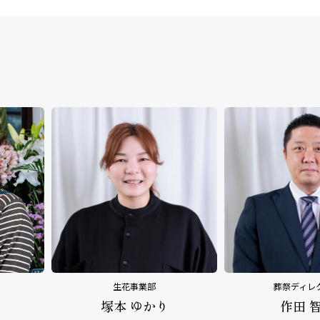
葬祭ディレクター
葬祭ディレ
作田 智幸
平野 