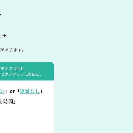
み
ませ。
があります。
ご自宅でお別れ。
あとはスタッフにお任せ。
ン
」or「
返骨なし
」
え時間」