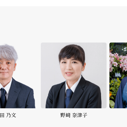
﨑 奈津子
生花事業部
花北 雅代