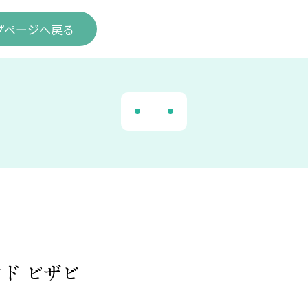
プ
ページ
へ戻る
ド ビザビ