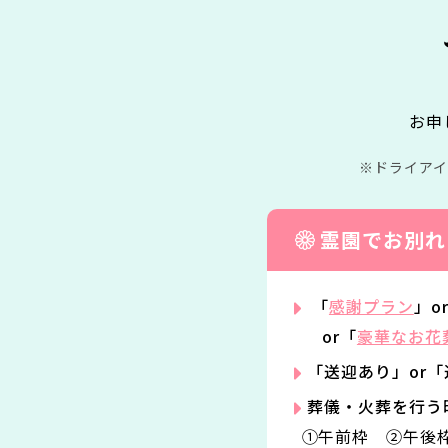
お申
ドライア
霊園でお別れ
「
感謝プラン
」o
or「
豪華なお花
「送迎あり」or
葬儀・火葬を行う
①午前枠 ②午後