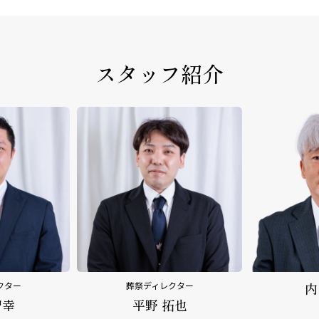
スタッフ紹介
クター
内田 乃文
野
拓也