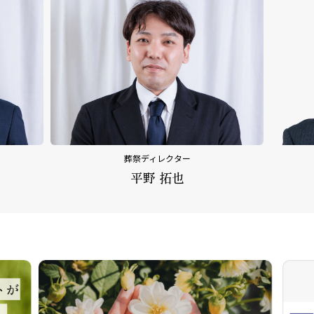
祭ディレクター
内田 乃文
平野 拓也