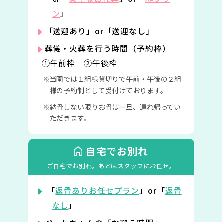
ン
」
「送迎あり」or「送迎なし」
葬儀・火葬を行う時間（予約枠）
①午前枠 ②午後枠
当園では１組様貸切りで午前・午後の２組
様の予約制として受付けております。
納骨しない限りお骨は一旦、連れ帰ってい
ただきます。
自宅でお別れ
ご自宅でお別れ。
あとはスタッフにお任せ。
「
返骨ありお任せプラン
」or「
返骨
なし
」