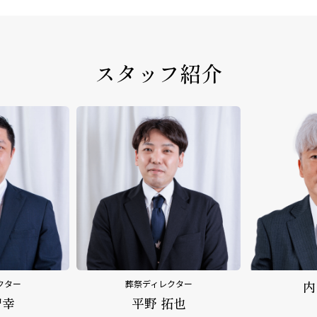
スタッフ紹介
クター
内田 乃文
野
拓也