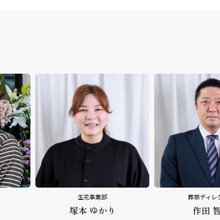
葬祭ディレクター
葬祭ディレ
作田 智幸
平野 