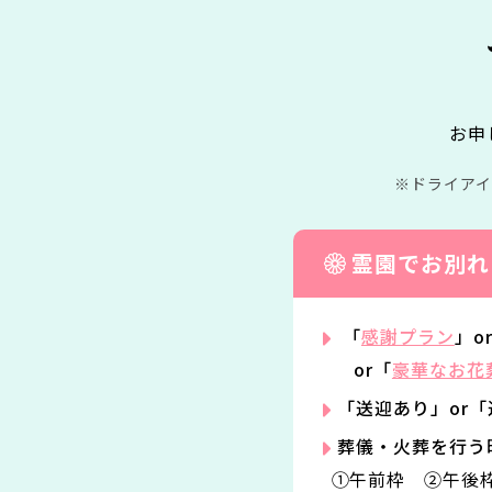
お申
ドライア
霊園でお別れ
「
感謝プラン
」o
or「
豪華なお花
「送迎あり」or
葬儀・火葬を行う
①午前枠 ②午後