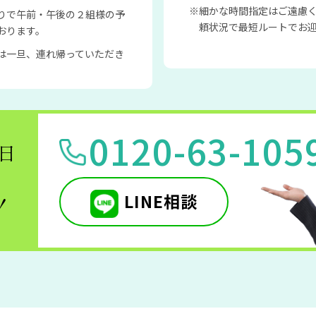
細かな時間指定はご遠慮
りで午前・午後の２組様の予
頼状況で最短ルートでお
おります。
は一旦、連れ帰っていただき
0120-63-105
5日
LINE相談
！