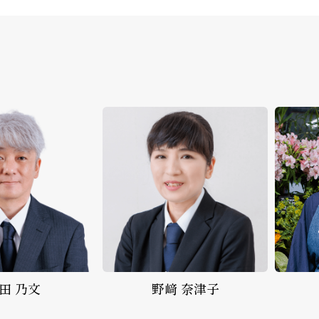
﨑 奈津子
生花事業部
花北 雅代