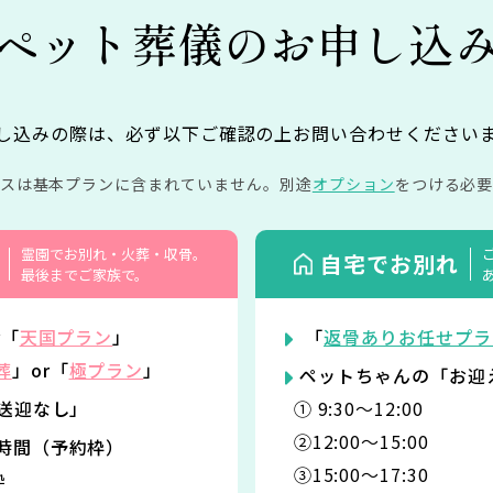
ペット葬儀の
お申し込
し込みの際は、必ず以下ご確認の上お問い合わせください
イスは基本プランに含まれていません。
別途
オプション
をつける必要
霊園でお別れ・火葬・収骨。
自宅でお別れ
最後までご家族で。
r「
天国プラン
」
「
返骨ありお任せプラ
葬
」or「
極プラン
」
ペットちゃんの「お迎
「送迎なし」
① 9:30〜12:00
②12:00〜15:00
時間（予約枠）
③15:00〜17:30
枠