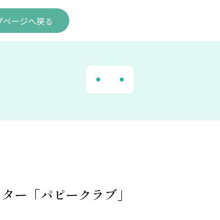
プ
ページ
へ戻る
」
ッター「パピークラブ」