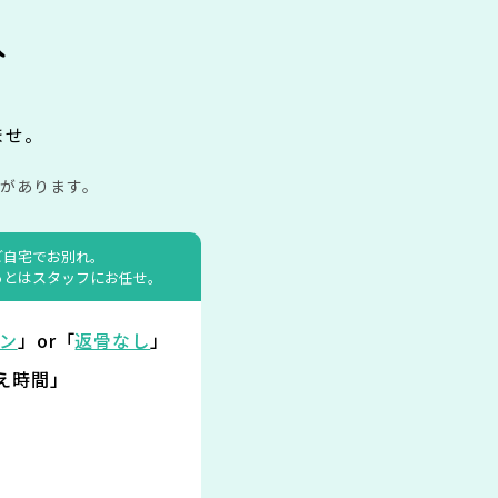
み
ませ。
があります。
ご自宅でお別れ。
あとはスタッフにお任せ。
ン
」or「
返骨なし
」
え時間」