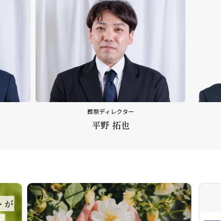
葬祭ディレクター
内田 乃文
平野 拓也