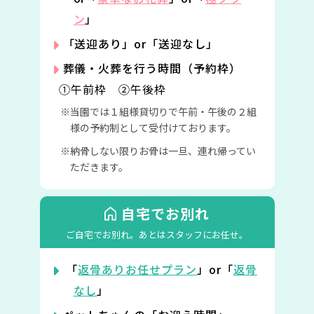
ン
」
「送迎あり」or「送迎なし」
葬儀・火葬を行う時間（予約枠）
①午前枠 ②午後枠
当園では１組様貸切りで午前・午後の２組
様の予約制として受付けております。
納骨しない限りお骨は一旦、連れ帰ってい
ただきます。
自宅でお別れ
ご自宅でお別れ。
あとはスタッフにお任せ。
「
返骨ありお任せプラン
」or「
返骨
なし
」