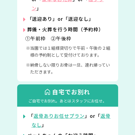
ン
」
「送迎あり」or「送迎なし」
葬儀・火葬を行う時間（予約枠）
①午前枠 ②午後枠
当園では１組様貸切りで午前・午後の２組
様の予約制として受付けております。
納骨しない限りお骨は一旦、連れ帰ってい
ただきます。
自宅でお別れ
ご自宅でお別れ。
あとはスタッフにお任せ。
「
返骨ありお任せプラン
」or「
返骨
なし
」