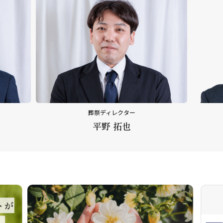
ター
内田 乃文
也