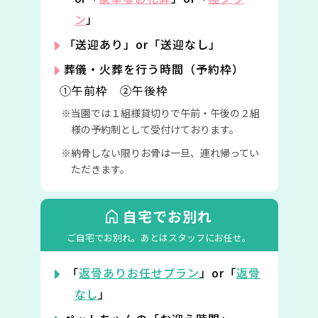
ン
」
「送迎あり」or「送迎なし」
葬儀・火葬を行う時間（予約枠）
①午前枠 ②午後枠
当園では１組様貸切りで午前・午後の２組
様の予約制として受付けております。
納骨しない限りお骨は一旦、連れ帰ってい
ただきます。
自宅でお別れ
ご自宅でお別れ。
あとはスタッフにお任せ。
「
返骨ありお任せプラン
」or「
返骨
なし
」