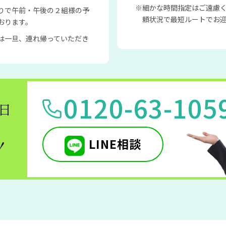
細かな時間指定はご遠慮
りで午前・午後の２組様の予
頼状況で最短ルートでお
おります。
は一旦、連れ帰っていただき
0120-63-105
5日
LINE相談
！