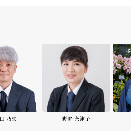
﨑 奈津子
生花事業部
花北 雅代