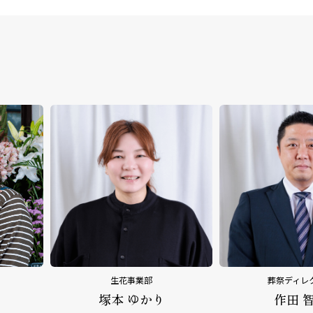
葬祭ディレクター
葬祭ディレ
作田 智幸
平野 