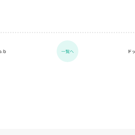
.ｂ
ド
一覧へ