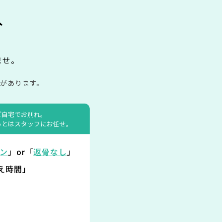
み
ませ。
があります。
ご自宅でお別れ。
あとはスタッフにお任せ。
ン
」or「
返骨なし
」
え時間」