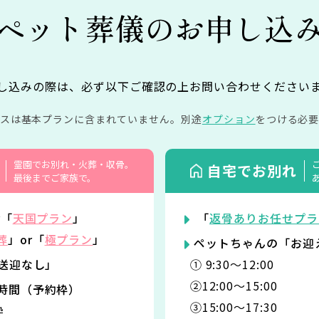
ペット葬儀の
お申し込
し込みの際は、必ず以下ご確認の上お問い合わせください
イスは基本プランに含まれていません。
別途
オプション
をつける必要
霊園でお別れ・火葬・収骨。
自宅でお別れ
最後までご家族で。
r「
天国プラン
」
「
返骨ありお任せプラ
葬
」or「
極プラン
」
ペットちゃんの「お迎
「送迎なし」
① 9:30〜12:00
②12:00〜15:00
時間（予約枠）
③15:00〜17:30
枠