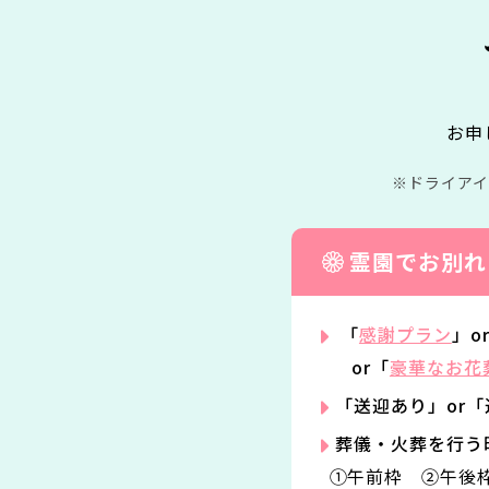
お申
ドライア
霊園でお別れ
「
感謝プラン
」o
or「
豪華なお花
「送迎あり」or
葬儀・火葬を行う
①午前枠 ②午後