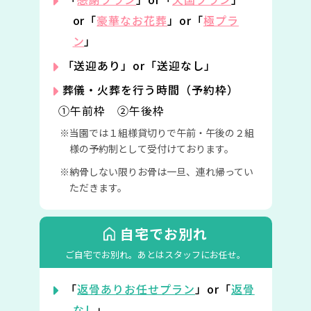
or「
豪華なお花葬
」or「
極プラ
ン
」
「送迎あり」or「送迎なし」
葬儀・火葬を行う時間（予約枠）
①午前枠 ②午後枠
当園では１組様貸切りで午前・午後の２組
様の予約制として受付けております。
納骨しない限りお骨は一旦、連れ帰ってい
ただきます。
自宅でお別れ
ご自宅でお別れ。
あとはスタッフにお任せ。
「
返骨ありお任せプラン
」or「
返骨
なし
」