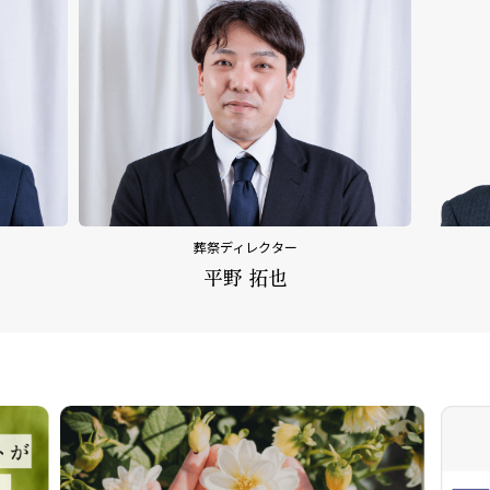
クター
内田 乃文
拓也