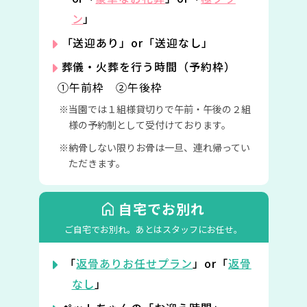
ン
」
「送迎あり」or「送迎なし」
葬儀・火葬を行う時間（予約枠）
①午前枠 ②午後枠
当園では１組様貸切りで午前・午後の２組
様の予約制として受付けております。
納骨しない限りお骨は一旦、連れ帰ってい
ただきます。
自宅でお別れ
ご自宅でお別れ。
あとはスタッフにお任せ。
「
返骨ありお任せプラン
」or「
返骨
なし
」