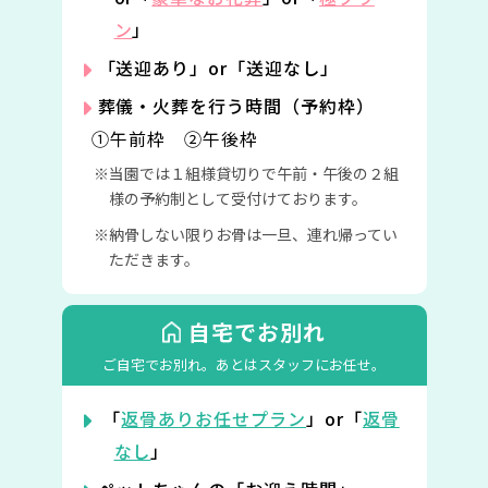
ン
」
「送迎あり」or「送迎なし」
葬儀・火葬を行う時間（予約枠）
①午前枠 ②午後枠
当園では１組様貸切りで午前・午後の２組
様の予約制として受付けております。
納骨しない限りお骨は一旦、連れ帰ってい
ただきます。
自宅でお別れ
ご自宅でお別れ。
あとはスタッフにお任せ。
「
返骨ありお任せプラン
」or「
返骨
なし
」