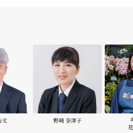
﨑 奈津子
生花事業部
花北 雅代