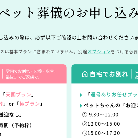
ペット葬儀の
お申し込
し込みの際は、必ず以下ご確認の上お問い合わせください
イスは基本プランに含まれていません。
別途
オプション
をつける必要
霊園でお別れ・火葬・収骨。
自宅でお別れ
最後までご家族で。
r「
天国プラン
」
「
返骨ありお任せプラ
葬
」or「
極プラン
」
ペットちゃんの「お迎
「送迎なし」
① 9:30〜12:00
②12:00〜15:00
時間（予約枠）
③15:00〜17:30
枠