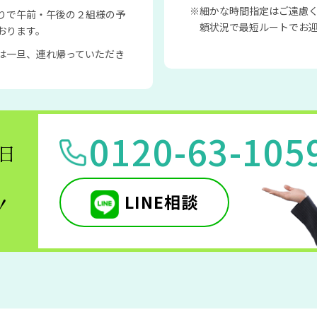
細かな時間指定はご遠慮
りで午前・午後の２組様の予
頼状況で最短ルートでお
おります。
は一旦、連れ帰っていただき
0120-63-105
5日
LINE相談
！