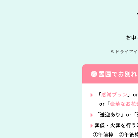
お申
ドライア
霊園でお別れ
「
感謝プラン
」o
or「
豪華なお花
「送迎あり」or
葬儀・火葬を行う
①午前枠 ②午後