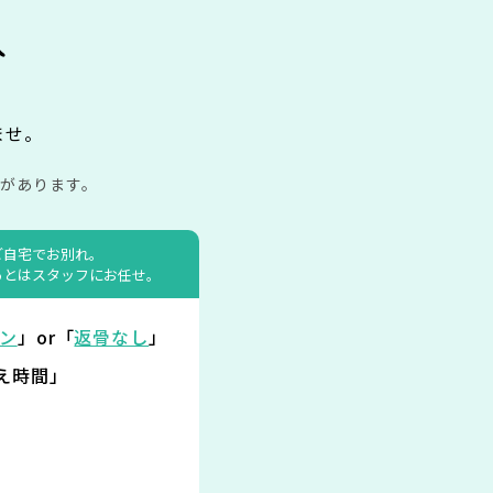
み
ませ。
があります。
ご自宅でお別れ。
あとはスタッフにお任せ。
ン
」or「
返骨なし
」
え時間」