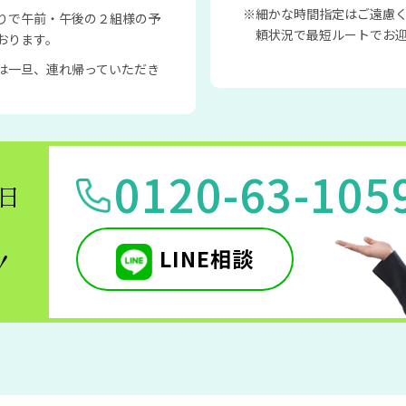
細かな時間指定はご遠慮
りで午前・午後の２組様の予
頼状況で最短ルートでお
おります。
は一旦、連れ帰っていただき
0120-63-105
5日
LINE相談
！