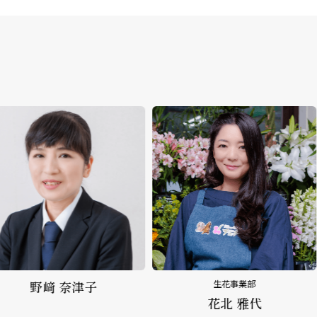
﨑 奈津子
生花事業部
花北 雅代