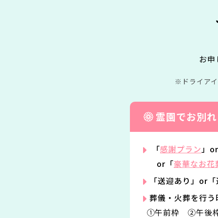
お申
ドライア
霊園でお別れ
「
感謝プラン
」o
or「
豪華なお花
「送迎あり」or
葬儀・火葬を行う
①午前枠 ②午後