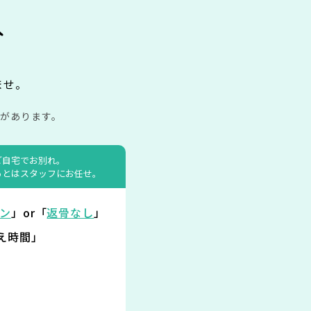
み
ませ。
があります。
ご自宅でお別れ。
あとはスタッフにお任せ。
ン
」or「
返骨なし
」
え時間」