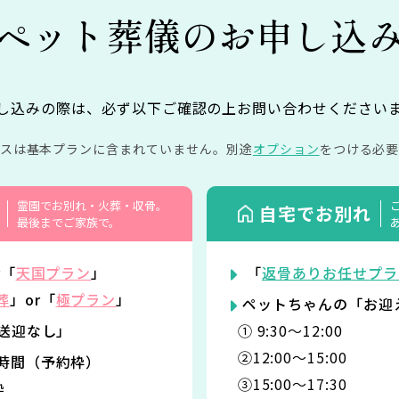
ペット葬儀の
お申し込
し込みの際は、必ず以下ご確認の上お問い合わせください
イスは基本プランに含まれていません。
別途
オプション
をつける必要
霊園でお別れ・火葬・収骨。
自宅でお別れ
最後までご家族で。
r「
天国プラン
」
「
返骨ありお任せプラ
葬
」or「
極プラン
」
ペットちゃんの「お迎
「送迎なし」
① 9:30〜12:00
②12:00〜15:00
時間（予約枠）
③15:00〜17:30
枠