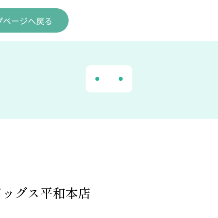
プ
ページ
へ戻る
ドッグス平和本店