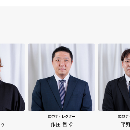
葬祭ディレクター
葬祭ディレ
作田 智幸
平野 