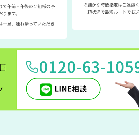
細かな時間指定はご遠慮
りで午前・午後の２組様の予
頼状況で最短ルートでお
おります。
は一旦、連れ帰っていただき
0120-63-105
5日
LINE相談
！