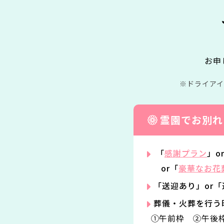
お申
ドライア
霊園でお別れ
「
感謝プラン
」o
or「
豪華なお花
「送迎あり」or
葬儀・火葬を行う
①午前枠 ②午後