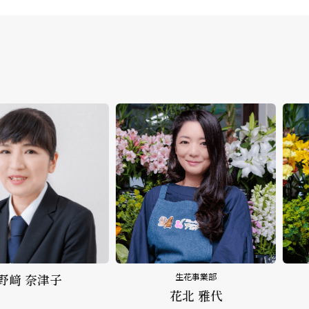
﨑 奈津子
生花事業部
花北 雅代