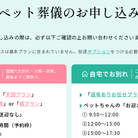
ペット葬儀の
お申し込
し込みの際は、必ず以下ご確認の上お問い合わせください
イスは基本プランに含まれていません。
別途
オプション
をつける必要
霊園でお別れ・火葬・収骨。
自宅でお別れ
最後までご家族で。
r「
天国プラン
」
「
返骨ありお任せプラ
葬
」or「
極プラン
」
ペットちゃんの「お迎
「送迎なし」
① 9:30〜12:00
②12:00〜15:00
時間（予約枠）
③15:00〜17:30
枠