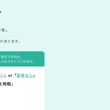
み
ませ。
があります。
ご自宅でお別れ。
あとはスタッフにお任せ。
ン
」or「
返骨なし
」
え時間」